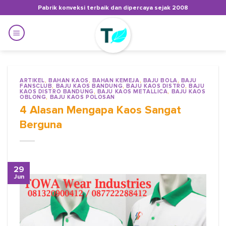
Skip
Pabrik konveksi terbaik dan dipercaya sejak 2008
to
content
ARTIKEL
,
BAHAN KAOS
,
BAHAN KEMEJA
,
BAJU BOLA
,
BAJU
FANSCLUB
,
BAJU KAOS BANDUNG
,
BAJU KAOS DISTRO
,
BAJU
KAOS DISTRO BANDUNG
,
BAJU KAOS METALLICA
,
BAJU KAOS
OBLONG
,
BAJU KAOS POLOSAN
4 Alasan Mengapa Kaos Sangat
Berguna
29
Jun