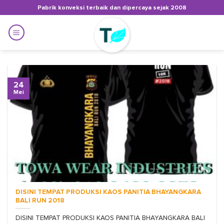
Skip
Pabrik konveksi terbaik dan dipercaya sejak 2008
to
content
24
Mei
DISINI TEMPAT PRODUKSI KAOS PANITIA BHAYANGKARA
BALI RUN 2018
DISINI TEMPAT PRODUKSI KAOS PANITIA BHAYANGKARA BALI