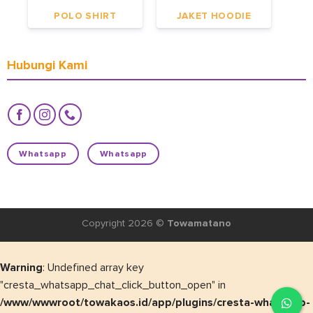
POLO SHIRT
JAKET HOODIE
Hubungi Kami
Whatsapp
Whatsapp
Copyright 2026 ©
Towamatano
Warning
: Undefined array key
"cresta_whatsapp_chat_click_button_open" in
/www/wwwroot/towakaos.id/app/plugins/cresta-whatsapp-