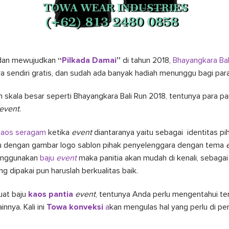
dan mewujudkan
“
Pilkada Damai
”
di tahun 2018,
Bhayangkara Ba
 sendiri gratis, dan sudah ada banyak hadiah menunggu bagi pa
m skala besar seperti Bhayangkara Bali Run 2018, tentunya para 
event
.
kaos seragam
ketika
event
diantaranya yaitu sebagai identitas p
ju dengan gambar logo sablon pihak penyelenggara dengan tema
enggunakan
baju
event
maka panitia akan mudah di kenali, sebag
ang dipakai pun haruslah berkualitas baik.
at baju
kaos pantia
event
, tentunya Anda perlu mengentahui ter
innya. Kali ini
Towa konveksi
a
kan mengulas hal yang perlu di 