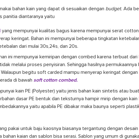
makai bahan kain yang dapat di sesuaikan dengan
budget.
Ada beb
panitia diantaranya yaitu
d
yang mempunyai kualitas bagus karena mempunyai serat cotton
rap keringat. Bahan ini mempunyai beberapa tingkatan ketebalan
ebalan dari mulai 30s,24s, dan 20s.
ahan ini mempunyai kemiripan dengan combed karena terbuat dari 
idak melalui proses penyisiran. Sehingga hasilnya permukaannya 
Walaupun begitu soft carded mampu menyerap keringat dengan ba
erada di bawah
soft cotton combed.
unyai kain PE (Polyester) yaitu jenis bahan kain sintetis atau buat
rbahan dasar PE bentuk dan teksturnya hampir mirip dengan kain
edakannya yaitu apabila PE dibakar maka baunya seperti plastik 
ang pakai untuk baju kaosnya biasanya tergantung dengan desain
a bahan kaian dan sablon bisa serasi. Sablon yang umum di gunak