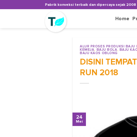
Skip
Pabrik konveksi terbaik dan dipercaya sejak 2008
to
content
Home
P
ALUR PROSES PRODUKSI BAJU
KEMEJA
,
BAJU BOLA
,
BAJU KA
BAJU KAOS OBLONG
DISINI TEMPA
RUN 2018
24
Mei