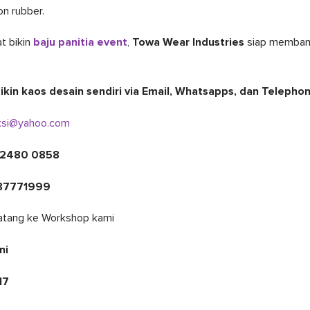
on rubber.
t bikin
baju panitia event
,
Towa Wear Industries
siap memban
kin kaos desain sendiri via Email, Whatsapps, dan Telephon
ksi@yahoo.com
 2480 0858
 87771999
datang ke Workshop kami
ni
.17