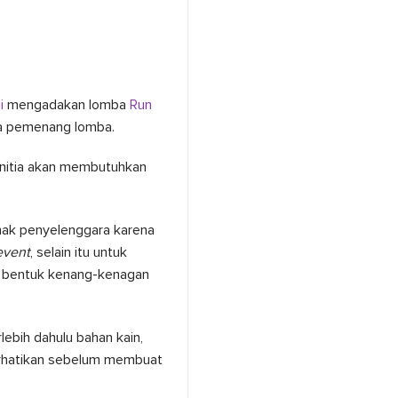
li
mengadakan lomba
Run
ra pemenang lomba.
panitia akan membutuhkan
ihak penyelenggara karena
event
, selain itu untuk
ai bentuk kenang-kenagan
lebih dahulu bahan kain,
perhatikan sebelum membuat