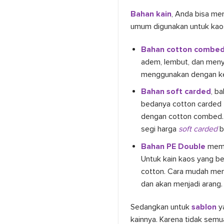
Bahan kain
, Anda bisa me
umum digunakan untuk kaos 
Bahan cotton combe
adem, lembut, dan menye
menggunakan dengan ket
Bahan soft carded
, b
bedanya cotton carded t
dengan cotton combed. 
segi harga
soft carded
b
Bahan PE Double
memp
Untuk kain kaos yang be
cotton. Cara mudah memb
dan akan menjadi arang.
Sedangkan untuk
sablon
y
kainnya. Karena tidak semu