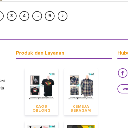
2
3
4
…
9
Produk dan Layanan
Hub
ksi
eja
Wh
KAOS
KEMEJA
OBLONG
SERAGAM