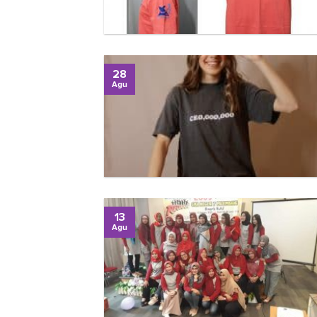
28
Agu
13
Agu