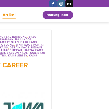
n
Artikel
Hubungi Kami
 FUTSAL BANDUNG
,
BAJU
RUSAHAAN
,
BAJU KAOS
KAOS REGLAN
,
BAJU KAOS
S OBLONG
,
BIKIN KAOS PARTAI
,
 KAOS
,
DESAIN KAOS
,
DESAIN
A KAOS KERAH
,
HARGA KAOS
ENIS SABLON KAOS
,
JUAL BAJU
STRO
,
KAOS JERSEY
,
KAOS
T CAREER