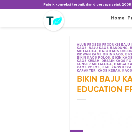
Skip
Pabrik konveksi terbaik dan dipercaya sejak 2008
to
content
Home
P
ALUR PROSES PRODUKSI BAJU
KAOS
,
BAJU KAOS BANDUNG
,
METALLICA
,
BAJU KAOS OBLO
RIDWAN KAMI
,
BIKIN KAOS
,
BIK
BIKIN KAOS POLOS
,
BIKIN KAO
KAOS KERAH
,
DESAIN KAOS PO
KONSER METALLICA
,
HARGA KA
KAOS POLOS
,
JUAL KAOS KERA
KARAKTER
,
KAOS KERAH
,
KAOS
BIKIN BAJU 
EDUCATION F