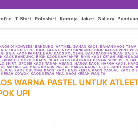
rofile
T-Shirt
Poloshirt
Kemeja
Jaket
Gallery
Pandua
 KAOS DI KONVEKSI BANDUNG
,
ARTIKEL
,
BAHAN KAOS
,
BAHAN KAOS TEAM
BAJU KAOS DISTRO
,
BAJU KAOS DISTRO BANDUNG
,
BAJU KAOS EVENT PE
NG
,
BAJU KAOS PARTAI
,
BAJU KAOS POLOSAN
,
BAJU KAOS RAGLAN
,
BAJU 
IN KAOS BANDUNG
,
BIKIN KAOS KAMPANYE
,
BIKIN KAOS KERAH
,
BIKIN KAO
S PROMOSI
,
BORDIR KAOS
,
BUAT KAOS OLAHRAGA DESAIN SENDIRI
,
CETAK
LO SHIRT
,
GROSIR KAOS TANAH ABANG
,
HARGA KAOS
,
HARGA KAOS
,
HARG
OS METALLICA
,
HARGA KAOS PARTAI
,
HARGA KAOS POLOS
,
JAHIT KAOS
,
J
H
,
JUAL KAOS OBLONG
,
KAOS
,
KAOS BAJU KERJA
,
KAOS CASUAL
,
KAOS DI
 KERAH COWOK
,
KAOS KERAH PRIA
,
KAOS KERAH WANITA
KAOS WARNA PASTEL UNTUK ATLEE
POK UPI