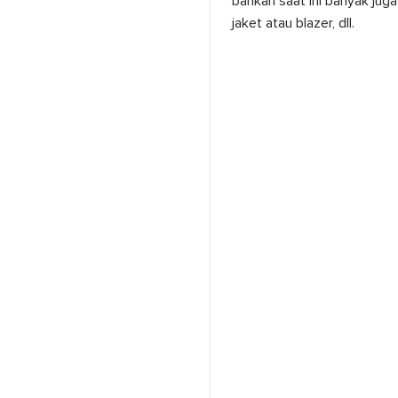
bahkan saat ini banyak juga
jaket atau blazer, dll.