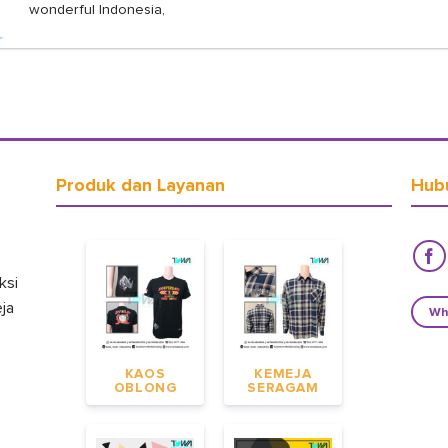
wonderful Indonesia,
Produk dan Layanan
Hub
ksi
eja
Wh
KAOS
KEMEJA
OBLONG
SERAGAM