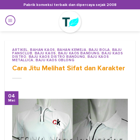
Skip
Pabrik konveksi terbaik dan dipercaya sejak 2008
to
content
ARTIKEL
,
BAHAN KAOS
,
BAHAN KEMEJA
,
BAJU BOLA
,
BAJU
FANSCLUB
,
BAJU KAOS
,
BAJU KAOS BANDUNG
,
BAJU KAOS
DISTRO
,
BAJU KAOS DISTRO BANDUNG
,
BAJU KAOS
METALLICA
,
BAJU KAOS OBLONG
Cara Jitu Melihat Sifat dan Karakter
04
Mei