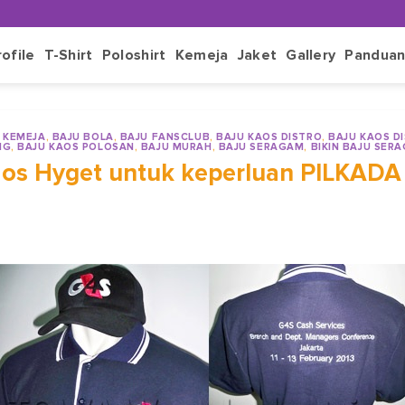
rofile
T-Shirt
Poloshirt
Kemeja
Jaket
Gallery
Pandua
 KEMEJA
,
BAJU BOLA
,
BAJU FANSCLUB
,
BAJU KAOS DISTRO
,
BAJU KAOS D
NG
,
BAJU KAOS POLOSAN
,
BAJU MURAH
,
BAJU SERAGAM
,
BIKIN BAJU SER
aos Hyget untuk keperluan PILKADA