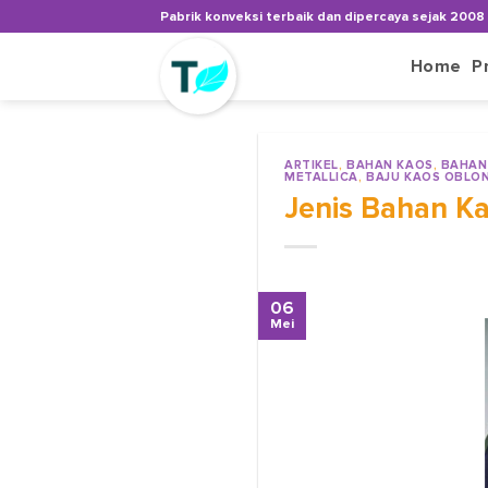
Skip
Pabrik konveksi terbaik dan dipercaya sejak 2008
to
content
Home
P
ARTIKEL
,
BAHAN KAOS
,
BAHAN
METALLICA
,
BAJU KAOS OBLO
Jenis Bahan K
06
Mei