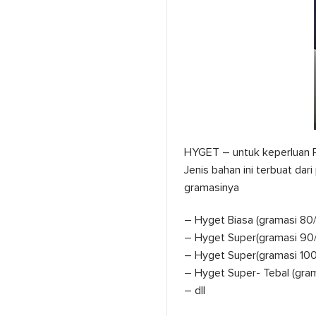
HYGET – untuk keperluan P
Jenis bahan ini terbuat dar
gramasinya
– Hyget Biasa (gramasi 80
– Hyget Super(gramasi 90/
– Hyget Super(gramasi 100
– Hyget Super- Tebal (gram
– dll