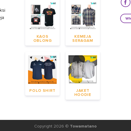
ksi
eja
Wh
KAOS
KEMEJA
OBLONG
SERAGAM
POLO SHIRT
JAKET
HOODIE
Copyright 2026 ©
Towamatano