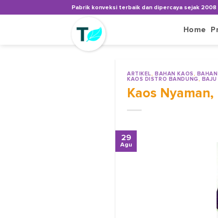
Skip
Pabrik konveksi terbaik dan dipercaya sejak 2008
to
content
Home
P
ARTIKEL
,
BAHAN KAOS
,
BAHAN
KAOS DISTRO BANDUNG
,
BAJU
Kaos Nyaman, 
29
Agu