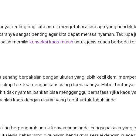
nya penting bagi kita untuk mengetahui acara apa yang hendak ki
caranya sangat penting agar kita dapat merasa nyaman. Tak lupa 
salah memilih
konveksi kaos murah
untuk jenis cuaca berbeda t
 senang berpakaian dengan ukuran yang lebih kecil demi memper
ukup tersiksa dengan kaos yang dikenakannya. Hal ini tentunya s
tidak nyaman, bahkan bisa mengganggu pernafasan jika kaos yang
akanlah kaos dengan ukuran yang tepat untuk tubuh anda.
 paling berpengaruh untuk kenyamanan anda. Fungsi pakaian yang p
i itu jenis bahan yang digunakan hendaknya sesuai dengan cuaca 