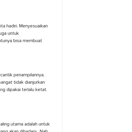
ta hadiri. Menyesuaikan
juga untuk
entunya bisa membuat
cantik penampilannya,
angat tidak dianjurkan
 dipakai terlalu ketat.
aling utama adalah untuk
yang akan dihadapi. Nah,