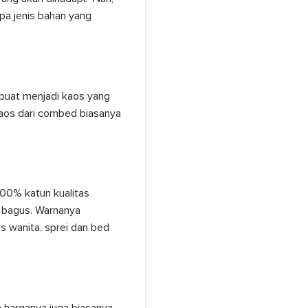
pa jenis bahan yang
ibuat menjadi kaos yang
kaos dari combed biasanya
 100% katun kualitas
g bagus. Warnanya
us wanita, sprei dan bed
ga harganya juga biasanya