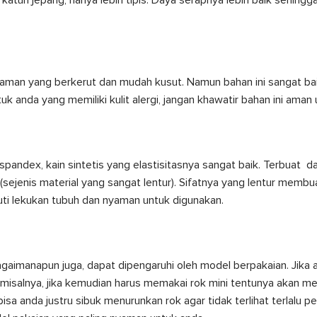
anaman yang berkerut dan mudah kusut. Namun bahan ini sangat ba
ntuk anda yang memiliki kulit alergi, jangan khawatir bahan ini aman
pandex, kain sintetis yang elastisitasnya sangat baik. Terbuat d
ejenis material yang sangat lentur). Sifatnya yang lentur membu
ti lekukan tubuh dan nyaman untuk digunakan.
gaimanapun juga, dapat dipengaruhi oleh model berpakaian. Jika 
 misalnya, jika kemudian harus memakai rok mini tentunya akan m
a-bisa anda justru sibuk menurunkan rok agar tidak terlihat terlalu p