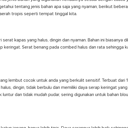
tahui tentang jenis bahan apa saja yang nyaman, berikut bebera
rah tropis seperti tempat tinggal kita.
 serat kapas yang halus, dingin dan nyaman. Bahan ini biasanya d
p keringat. Serat benang pada combed halus dan rata sehingga 
n yang lembut cocok untuk anda yang berkulit sensitif. Terbuat dari
alus, dingin, tidak berbulu dan memiliki daya serap keringat yan
k luntur dan tidak mudah pudar, sering digunakan untuk bahan blo
n katun jepang, hanya lebih tipis. Daya serapnya lebih baik sehing