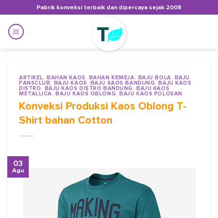
Skip
Pabrik konveksi terbaik dan dipercaya sejak 2008
to
content
ARTIKEL
,
BAHAN KAOS
,
BAHAN KEMEJA
,
BAJU BOLA
,
BAJU
FANSCLUB
,
BAJU KAOS
,
BAJU KAOS BANDUNG
,
BAJU KAOS
DISTRO
,
BAJU KAOS DISTRO BANDUNG
,
BAJU KAOS
METALLICA
,
BAJU KAOS OBLONG
,
BAJU KAOS POLOSAN
Konveksi Produksi Kaos Oblong T-
Shirt bahan Cotton
03
Agu