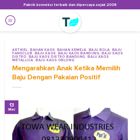
Skip
Pabrik konveksi terbaik dan dipercaya sejak 2008
to
content
ARTIKEL
,
BAHAN KAOS
,
BAHAN KEMEJA
,
BAJU BOLA
,
BAJU
FANSCLUB
,
BAJU KAOS
,
BAJU KAOS BANDUNG
,
BAJU KAOS
DISTRO
,
BAJU KAOS DISTRO BANDUNG
,
BAJU KAOS
METALLICA
,
BAJU KAOS OBLONG
Mengarahkan Anak Ketika Memilih
Baju Dengan Pakaian Positif
13
Mei