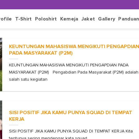
rofile
T-Shirt
Poloshirt
Kemeja
Jaket
Gallery
Pandua
KEUNTUNGAN MAHASISWA MENGIKUTI PENGAPDIA
PADA MASYARAKAT (P2M)
KEUNTUNGAN MAHASISWA MENGIKUTI PENGAPDIAN PADA
MASYARAKAT (P2M) Pengabdian Pada Masyarakat (P2M) adalah
salah satu kegiatan
SISI POSITIF JIKA KAMU PUNYA SQUAD DI TEMPAT
KERJA
SISI POSITIF JIKA KAMU PUNYA SQUAD DI TEMPAT KERJA Kita
tentunya sering mendengar kata squad.