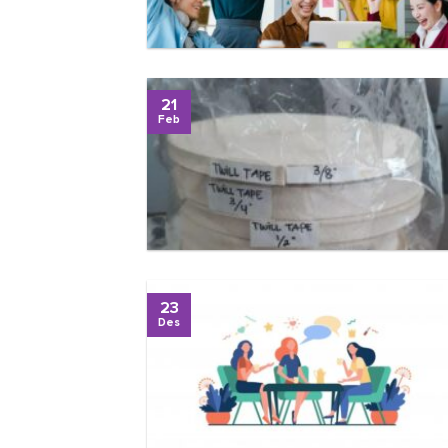
21
Feb
23
Des