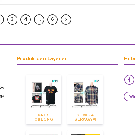
2
3
4
…
6
Produk dan Layanan
Hub
ksi
eja
Wh
KAOS
KEMEJA
OBLONG
SERAGAM