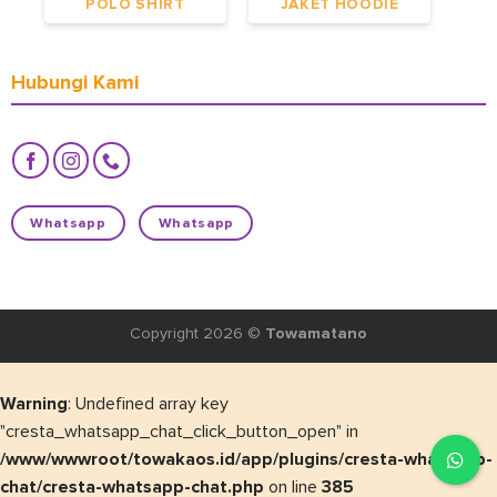
POLO SHIRT
JAKET HOODIE
Hubungi Kami
Whatsapp
Whatsapp
Copyright 2026 ©
Towamatano
Warning
: Undefined array key
"cresta_whatsapp_chat_click_button_open" in
/www/wwwroot/towakaos.id/app/plugins/cresta-whatsapp-
chat/cresta-whatsapp-chat.php
on line
385