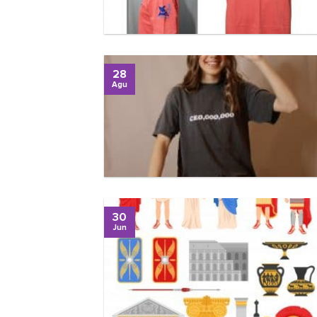
28
Agu
30
Jun