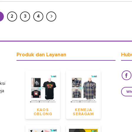
2
3
4
Produk dan Layanan
Hub
ksi
eja
Wh
KAOS
KEMEJA
OBLONG
SERAGAM