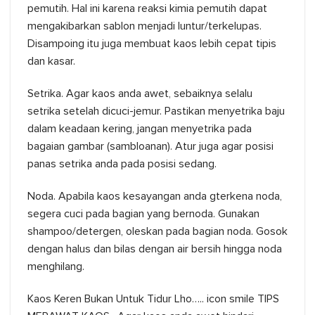
pemutih. Hal ini karena reaksi kimia pemutih dapat
mengakibarkan sablon menjadi luntur/terkelupas.
Disampoing itu juga membuat kaos lebih cepat tipis
dan kasar.
Setrika. Agar kaos anda awet, sebaiknya selalu
setrika setelah dicuci-jemur. Pastikan menyetrika baju
dalam keadaan kering, jangan menyetrika pada
bagaian gambar (sambloanan). Atur juga agar posisi
panas setrika anda pada posisi sedang.
Noda. Apabila kaos kesayangan anda gterkena noda,
segera cuci pada bagian yang bernoda. Gunakan
shampoo/detergen, oleskan pada bagian noda. Gosok
dengan halus dan bilas dengan air bersih hingga noda
menghilang.
Kaos Keren Bukan Untuk Tidur Lho….. icon smile TIPS