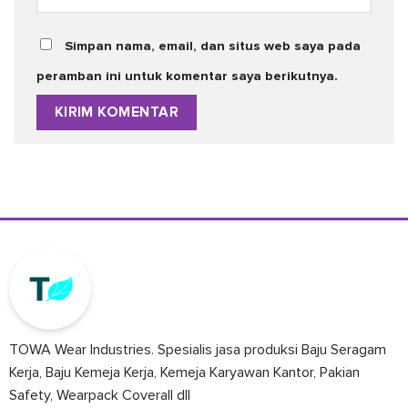
Simpan nama, email, dan situs web saya pada
peramban ini untuk komentar saya berikutnya.
TOWA Wear Industries. Spesialis jasa produksi Baju Seragam
Kerja, Baju Kemeja Kerja, Kemeja Karyawan Kantor, Pakian
Safety, Wearpack Coverall dll