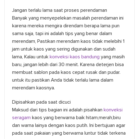
Jangan terlalu lama saat proses perendaman
Banyak yang menyepelekan masalah perendaman ini
karena mereka mengira direndam berapa lama pun
sama saja, tapi ini adalah tips yang benar dalam
merendam, Pastikan merendam kaos tidak melebihi 1
jam untuk kaos yang sering digunakan dan sudah
lama, Kalau untuk
konveksi kaos bandung
yang masih
baru, jangan lebih dari 30 menit. Karena deterjen bisa
membuat sablon pada kaos cepat rusak dan pudar.
untuk itu pastikan Anda tidak terlalu lama dalam
merendam kaosnya.
Dipisahkan pada saat dicuci
Maksud dari tips bagian ini adalah pisahkan
konveksi
seragam
kaos yang berwarna baik hitam,merah,biru
dan warna lainya dengan kaos putih. Ini bertujuan agar
pada saat pakaian yang berwarna luntur tidak terkena