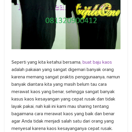
Seperti yang kita ketahui bersama,
buat baju kaos
adalah pakaian yang sangat digemari banyak orang
karena memang sangat praktis penggunaanya, namun
banyak diantara kita yang masih belum tau cara
merawat kaos yang benar, sehingga sangat banyak
kasus kaos kesayangan yang cepat rusak dan tidak
layak pakai, nah kali ini kami mau sharing tentang
bagaimana cara merawat kaos yang baik dan benar
agar Anda tidak menjadi salah satu dari orang yang
menyesal karena kaos kesayanganya cepat rusak.