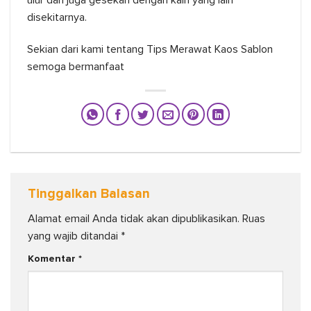
disekitarnya.
Sekian dari kami tentang Tips Merawat Kaos Sablon
semoga bermanfaat
Tinggalkan Balasan
Alamat email Anda tidak akan dipublikasikan.
Ruas
yang wajib ditandai
*
Komentar
*