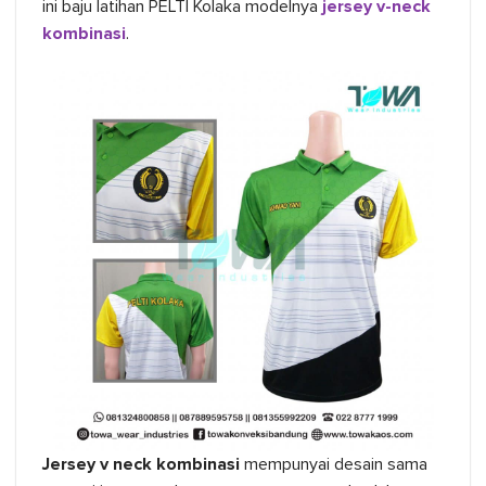
ini baju latihan PELTI Kolaka modelnya
jersey v-neck
kombinasi
.
Jersey v neck kombinasi
mempunyai desain sama