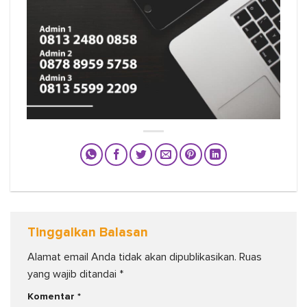
Tinggalkan Balasan
Alamat email Anda tidak akan dipublikasikan.
Ruas
yang wajib ditandai
*
Komentar
*