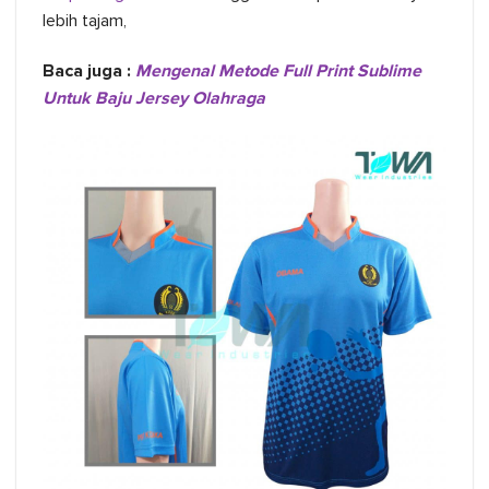
lebih tajam,
Baca juga :
Mengenal Metode Full Print Sublime
Untuk Baju Jersey Olahraga