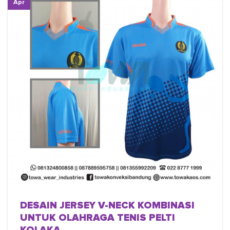
Apr
DESAIN JERSEY V-NECK KOMBINASI
UNTUK OLAHRAGA TENIS PELTI
KOLAKA