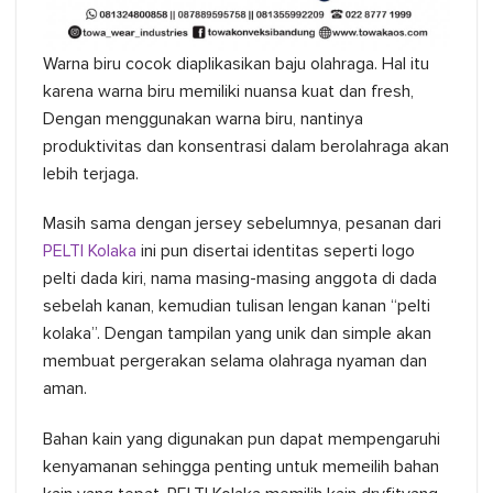
Warna biru cocok diaplikasikan baju olahraga. Hal itu
karena warna biru memiliki nuansa kuat dan fresh,
Dengan menggunakan warna biru, nantinya
produktivitas dan konsentrasi dalam berolahraga akan
lebih terjaga.
Masih sama dengan jersey sebelumnya, pesanan dari
PELTI Kolaka
ini pun disertai identitas seperti logo
pelti dada kiri, nama masing-masing anggota di dada
sebelah kanan, kemudian tulisan lengan kanan “pelti
kolaka”. Dengan tampilan yang unik dan simple akan
membuat pergerakan selama olahraga nyaman dan
aman.
Bahan kain yang digunakan pun dapat mempengaruhi
kenyamanan sehingga penting untuk memeilih bahan