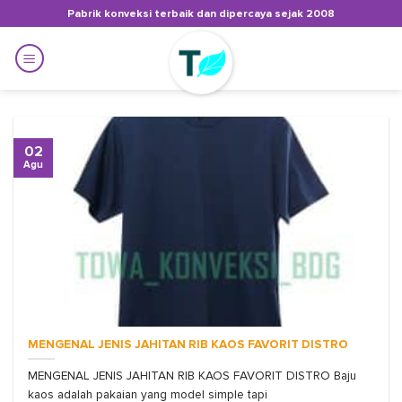
Skip
Pabrik konveksi terbaik dan dipercaya sejak 2008
to
content
02
Agu
MENGENAL JENIS JAHITAN RIB KAOS FAVORIT DISTRO
MENGENAL JENIS JAHITAN RIB KAOS FAVORIT DISTRO Baju
kaos adalah pakaian yang model simple tapi