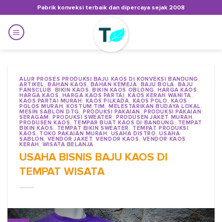
Skip
Pabrik konveksi terbaik dan dipercaya sejak 2008
to
content
ALUR PROSES PRODUKSI BAJU KAOS DI KONVEKSI BANDUNG
,
ARTIKEL
,
BAHAN KAOS
,
BAHAN KEMEJA
,
BAJU BOLA
,
BAJU
FANSCLUB
,
BIKIN KAOS
,
BIKIN KAOS OBLONG
,
HARGA KAOS
,
HARGA KAOS
,
HARGA KAOS PARTAI
,
KAOS KERAH WANITA
,
KAOS PARTAI MURAH
,
KAOS PILKADA
,
KAOS POLO
,
KAOS
POLOS MURAH
,
KOSTUM TIM
,
MELESTARIKAN BUDAYA LOKAL
,
MESIN SABLON DTG
,
PRODUKSI PAKAIAN
,
PRODUKSI PAKAIAN
SERAGAM
,
PRODUKSI SWEATER
,
PRODUSEN JAKET MURAH
,
PRODUSEN KAOS
,
TEMPAR BUAT KAOS DI BANDUNG
,
TEMPAT
BIKIN KAOS
,
TEMPAT BIKIN SWEATER
,
TEMPAT PRODUKSI
KAOS
,
TOKO PAKAIAN MURAH
,
USAHA DISTRO
,
USAHA
SABLON
,
VENDOR JAKET
,
VENDOR KAOS
,
VENDOR KAOS
KERAH
,
WISATA BELANJA
USAHA BISNIS BAJU KAOS DI
TEMPAT WISATA