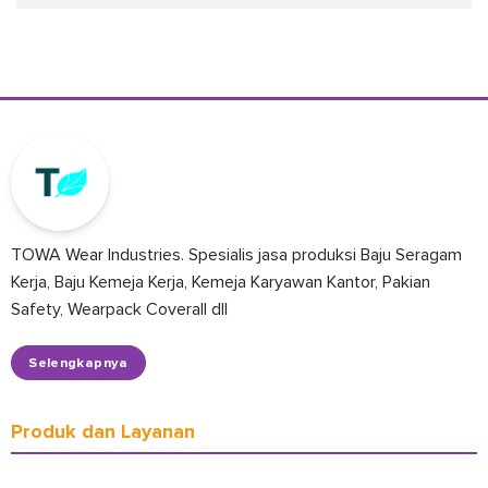
TOWA Wear Industries. Spesialis jasa produksi Baju Seragam
Kerja, Baju Kemeja Kerja, Kemeja Karyawan Kantor, Pakian
Safety, Wearpack Coverall dll
Selengkapnya
Produk dan Layanan