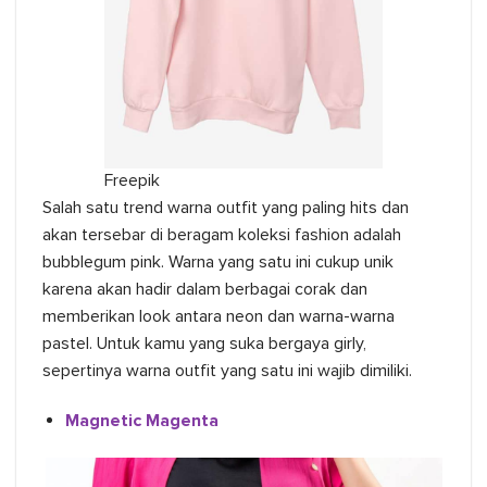
Freepik
Salah satu trend warna outfit yang paling hits dan
akan tersebar di beragam koleksi fashion adalah
bubblegum pink. Warna yang satu ini cukup unik
karena akan hadir dalam berbagai corak dan
memberikan look antara neon dan warna-warna
pastel. Untuk kamu yang suka bergaya girly,
sepertinya warna outfit yang satu ini wajib dimiliki.
Magnetic Magenta