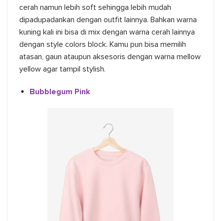
cerah namun lebih soft sehingga lebih mudah
dipadupadankan dengan outfit lainnya. Bahkan warna
kuning kali ini bisa di mix dengan warna cerah lainnya
dengan style colors block. Kamu pun bisa memilih
atasan, gaun ataupun aksesoris dengan warna mellow
yellow agar tampil stylish.
Bubblegum Pink