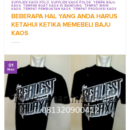
SUPPLIER KAOS POLO
,
SUPPLIER KAOS POLOS
,
TEMPA BAJU
KAOS
,
TEMPAR BUAT KAOS DI BANDUNG
,
TEMPAT BIKIN
KAOS
,
TEMPAT PEMBUATAN KAOS
,
TEMPAT PRODUKSI KAOS
BEBERAPA HAL YANG ANDA HARUS
KETAHUI KETIKA MEMEBELI BAJU
KAOS
01
Nov