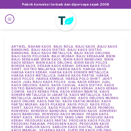
Skip
Pabrik konveksi terbaik dan dipercaya sejak 2008
to
content
ARTIKEL
,
BAHAN KAOS
,
BAJU BOLA
,
BAJU KAOS
,
BAJU KAOS
BANDUNG
,
BAJU KAOS DISTRO
,
BAJU KAOS DISTRO
BANDUNG
,
BAJU KAOS METALLICA
,
BAJU KAOS OBLONG
,
BAJU KAOS POLOSAN
,
BAJU MURAH
,
BAJU SERAGAM
,
BIKIN
BAJU SERAGAM
,
BIKIN KAOS
,
BIKIN KAOS BANDUNG
,
BIKIN
KAOS KERAH
,
BIKIN KAOS OBLONG
,
BIKIN KAOS POLOS
,
BORDIR KAOS
,
DESAIN KAOS KERAH
,
DESAIN KAOS POLO
SHIRT
,
DISTRO MALAYSIA
,
HARGA KAOS
,
HARGA KAOS
,
HARGA KAOS KERAH
,
HARGA KAOS KONSER METALLICA
,
HARGA KAOS METALLICA
,
HARGA KAOS PARTAI
,
HARGA
KAOS POLOS
,
HARGA KEMEJA
,
HARGA POLO SHIRT
,
JAHIT
KAOS
,
JUAL BAJU KAOS POLOS
,
JUAL KAOS KERAH
,
JUAL
KAOS OBLONG
,
KAOS
,
KAOS CASUAL
,
KAOS DISTRO
,
KAOS
DISTRO BANDUNG
,
KAOS JERSEY
,
KAOS KERAH
,
KAOS KERAH
COWOK
,
KAOS KERAH PRIA
,
KAOS KERAH WANITA
,
KAOS
KONSER METALLICA DI JAKARTA
,
KAOS METALLICA
,
KAOS
METALLICA JAKARTA
,
KAOS OBLONG
,
KAOS OBLONG MURAH
,
KAOS ONLINE
,
KAOS PARTAI
,
KAOS PARTAI MURAH
,
KAOS
PARTAI MURAH
,
KAOS PILKADA
,
KAOS POLO
,
KAOS POLO
SHIRT
,
KAOS POLOS
,
KAOS POLOS MURAH
,
KAOS PROMOSI
,
KONVEKSI
,
KONVEKSI BANDUNG
,
KONVEKSI KAOS
,
KONVEKSI
KAOS BANDUNG
,
KONVEKSI KAOS MURAH
,
PESAN KAOS
,
PRINT KAOS
,
PRODUK DISTRO YANG UNIK
,
PRODUKSI KAOS
KERAH
,
PRODUKSI KAOS PARTAI
,
PRODUKSI KAOS POLOS
,
PRODUKSI PAKAIAN
,
PRODUSEN KAOS
,
PRODUSEN KAOS
KERAH
,
SABLON KAOS
,
SABLON KAOS DIGITAL
,
SABLON
KAOS MANUAL
,
SEJARAH KAOS
,
SUPPLIER KAOS OBLONG
,