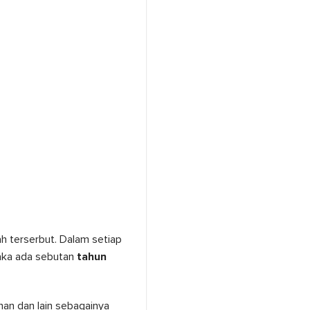
lah terserbut. Dalam setiap
aka ada sebutan
tahun
nan dan lain sebagainya