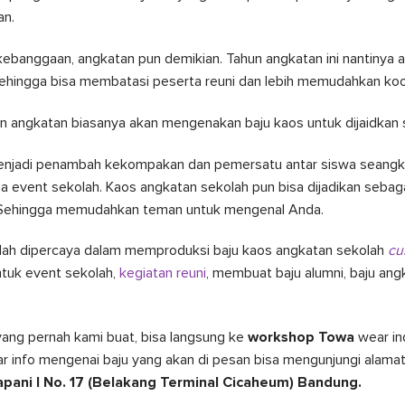
tan.
ebanggaan, angkatan pun demikian. Tahun angkatan ini nantinya a
sehingga bisa membatasi peserta reuni dan lebih memudahkan koor
n angkatan biasanya akan mengenakan baju kaos untuk dijaidkan s
menjadi penambah kekompakan dan pemersatu antar siswa seangk
a event sekolah. Kaos angkatan sekolah pun bisa dijadikan sebag
k. Sehingga memudahkan teman untuk mengenal Anda.
ah dipercaya dalam memproduksi baju kaos angkatan sekolah
cu
tuk event sekolah,
kegiatan reuni
, membuat baju alumni, baju angk
ang pernah kami buat, bisa langsung ke
workshop Towa
wear in
r info mengenai baju yang akan di pesan bisa mengunjungi alama
apani I No. 17 (Belakang Terminal Cicaheum) Bandung.