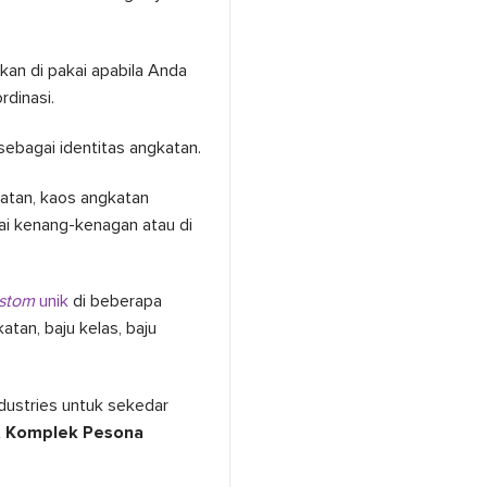
kan di pakai apabila Anda
dinasi.
ebagai identitas angkatan.
atan, kaos angkatan
ai kenang-kenagan atau di
stom
unik
di beberapa
atan, baju kelas, baju
dustries untuk sekedar
t
Komplek Pesona