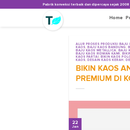
Skip
Pabrik konveksi terbaik dan dipercaya sejak 2008
to
content
Home
P
ALUR PROSES PRODUKSI BAJU
KAOS
,
BAJU KAOS BANDUNG
,
BAJU KAOS METALLICA
,
BAJU 
BAJU KAOS RIDWAN KAMI
,
BIK
KAOS PARTAI
,
BIKIN KAOS POL
KAOS
,
DESAIN KAOS KERAH
,
DE
BIKIN KAOS 
PREMIUM DI 
22
Jan