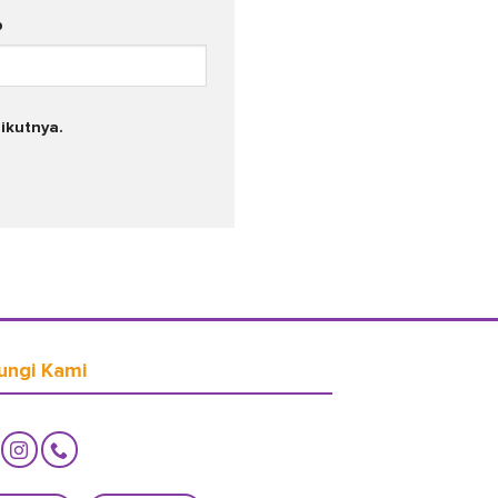
b
ikutnya.
ungi Kami