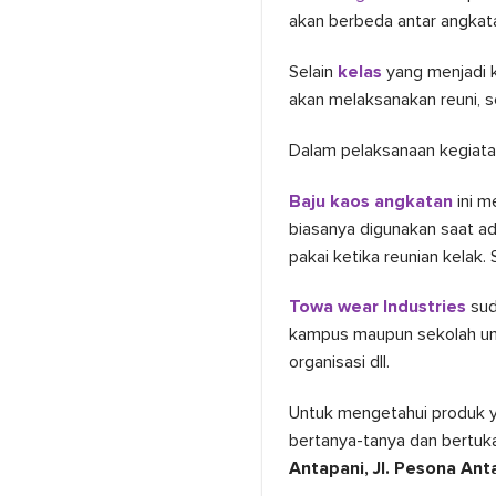
akan berbeda antar angka
Selain
kelas
yang menjadi k
akan melaksanakan reuni, 
Dalam pelaksanaan kegiata
Baju kaos angkatan
ini 
biasanya digunakan saat ad
pakai ketika reunian kela
Towa wear Industries
sud
kampus maupun sekolah un
organisasi dll.
Untuk mengetahui produk y
bertanya-tanya dan bertuka
Antapani, Jl. Pesona Ant