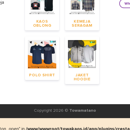
eja
Wh
KAOS
KEMEJA
OBLONG
SERAGAM
POLO SHIRT
JAKET
HOODIE
Copyright 2026 ©
Towamatano
tton_open" in
/www/wwwroot/towakaos.id/app/plugins/cresta