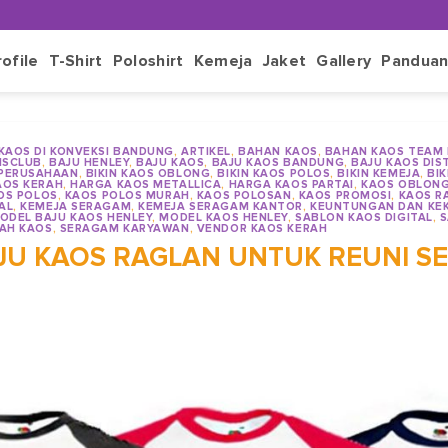
rofile
T-Shirt
Poloshirt
Kemeja
Jaket
Gallery
Pandua
 KAOS DI KONVEKSI BANDUNG
,
ARTIKEL
,
BAHAN KAOS
,
BAHAN KAOS TEAM
NSCLUB
,
BAJU HENLEY
,
BAJU KAOS
,
BAJU KAOS BANDUNG
,
BAJU KAOS DIS
 PERUSAHAAN
,
BIKIN KAOS OBLONG
,
BIKIN KAOS POLOS
,
BIKIN KEMEJA
,
BI
AOS KERAH
,
HARGA KAOS METALLICA
,
HARGA KAOS PARTAI
,
KAOS OBLON
OS POLOS
,
KAOS POLOS MURAH
,
KAOS POLOSAN
,
KAOS PROMOSI
,
KAOS R
AL
,
KEMEJA SERAGAM
,
KEMEJA SERAGAM KANTOR
,
KEUNTUNGAN DAN KE
ODEL BAJU KAOS HENLEY
,
MODEL KAOS HENLEY
,
SABLON KAOS DIGITAL
,
S
AH KAOS
,
SERAGAM KARYAWAN
,
VENDOR KAOS KERAH
JU KAOS RAGLAN UNTUK REUNI S