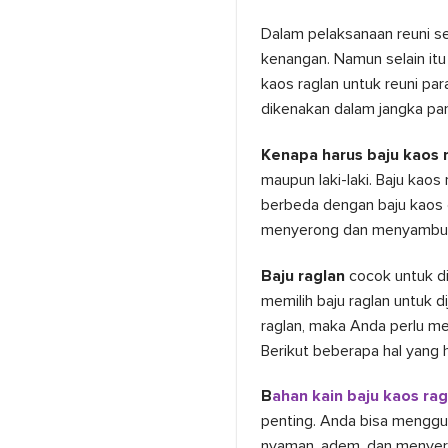
Dalam pelaksanaan reuni s
kenangan. Namun selain it
kaos raglan untuk reuni pa
dikenakan dalam jangka pan
Kenapa harus baju kaos 
maupun laki-laki. Baju kao
berbeda dengan baju kaos 
menyerong dan menyambung 
Baju raglan
cocok untuk d
memilih baju raglan untuk d
raglan, maka Anda perlu me
Berikut beberapa hal yang 
B
ahan kain baju kaos rag
penting. Anda bisa menggu
nyaman, adem, dan menyera