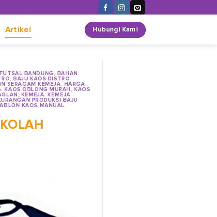
n
Artikel
Hubungi Kami
 FUTSAL BANDUNG
,
BAHAN
TRO
,
BAJU KAOS DISTRO
KIN SERAGAM KEMEJA
,
HARGA
G
,
KAOS OBLONG MURAH
,
KAOS
AGLAN
,
KEMEJA
,
KEMEJA
KURANGAN PRODUKSI BAJU
ABLON KAOS MANUAL
,
EKOLAH