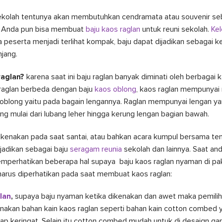
ekolah tentunya akan membutuhkan cendramata atau souvenir se
u Anda pun bisa membuat
baju kaos raglan
untuk reuni sekolah.
Kel
ra peserta menjadi terlihat kompak, baju dapat dijadikan sebagai 
jang.
raglan?
karena saat ini baju raglan banyak diminati oleh berbagai
s raglan berbeda dengan baju
kaos oblong
, kaos raglan mempunyai 
oblong yaitu pada bagain lengannya. Raglan mempunyai lengan y
mulai dari lubang leher hingga kerung lengan bagian bawah.
ikenakan pada saat santai, atau bahkan acara kumpul bersama t
ijadikan sebagai baju
seragam reunia
sekolah dan lainnya. Saat a
mperhatikan beberapa hal supaya baju kaos raglan nyaman di paka
harus diperhatikan pada saat membuat kaos raglan:
lan
,
supaya baju nyaman ketika dikenakan dan awet maka pemilih
nakan bahan kain kaos raglan seperti bahan kain cotton combed
p keringat. Selain itu cotton combed mudah untuk di desaign gam