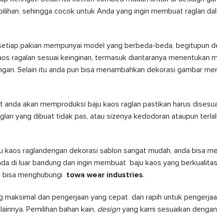
ilihan, sehingga cocok untuk Anda yang ingin membuat raglan d
setiap pakian mempunyai model yang berbeda-beda, begitupun de
os ragalan sesuai keinginan, termasuk diantaranya menentukan m
gan. Selain itu anda pun bisa menambahkan dekorasi gambar me
t anda akan memproduksi baju kaos raglan pastikan harus disesu
glan yang dibuat tidak pas, atau sizenya kedodoran ataupun terlal
ju kaos raglandengan dekorasi sablon sangat mudah, anda bisa 
a di luar bandung dan ingin membuat baju kaos yang berkualitas t
a bisa menghubungi
towa wear industries
.
g maksimal dan pengerjaan yang cepat dan rapih untuk pengerjaa
lainnya. Pemilihan bahan kain,
design
yang kami sesuaikan dengan