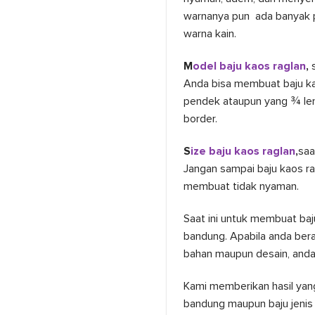
warnanya pun ada banyak p
warna kain.
M
odel baju kaos raglan
,
Anda bisa membuat baju ka
pendek ataupun yang ¾ len
border.
S
ize baju kaos raglan
,
saa
Jangan sampai baju kaos ra
membuat tidak nyaman.
Saat ini untuk membuat ba
bandung. Apabila anda berad
bahan maupun desain, and
Kami memberikan hasil yan
bandung maupun baju jenis 