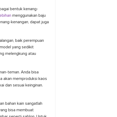
bagai bentuk kenang-
ebihan
menggunakan baju
kenang-kenangan, dapat juga
 kalangan, baik perempuan
model yang sedikit
ang melengkung atau
eman-teman. Anda bisa
nda akan memproduksi kaos
i dan sesuai keinginan.
an bahan kain sangatlah
 yang bisa membuat
bar seperti sablon. Untuk