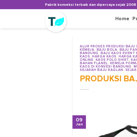
Skip
Pabrik konveksi terbaik dan dipercaya sejak 2008
to
content
Home
P
ALUR PROSES PRODUKSI BAJU
KEMEJA
,
BAJU BOLA
,
BAJU FA
BANDUNG
,
BAJU KAOS EVENT
KAOS
,
HARGA KAOS
,
HARGA K
ONLINE
,
KAOS POLO SHIRT
,
KA
BAHAN FLANEL
,
KEMEJA FORM
KAOS DI KONVESI BANDUNG
,
M
SEJARAH BAJU RAGLAN
,
SEJAR
PRODUKSI BA
09
Jan