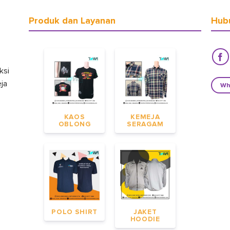
Produk dan Layanan
Hub
ksi
eja
Wh
KAOS
KEMEJA
OBLONG
SERAGAM
POLO SHIRT
JAKET
HOODIE