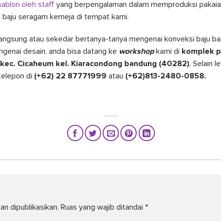
ablon oleh staff
yang berpengalaman dalam memproduksi pakaian
baju seragam kemeja di tempat kami.
 langsung atau sekedar bertanya-tanya mengenai konveksi baju ba
ngenai desain, anda bisa datang ke
workshop
kami di
komplek pe
7 kec. Cicaheum kel. Kiaracondong bandung (40282)
. Selain 
telepon di
(+62) 22 87771999
atau
(+62)813-2480-0858.
an dipublikasikan.
Ruas yang wajib ditandai
*