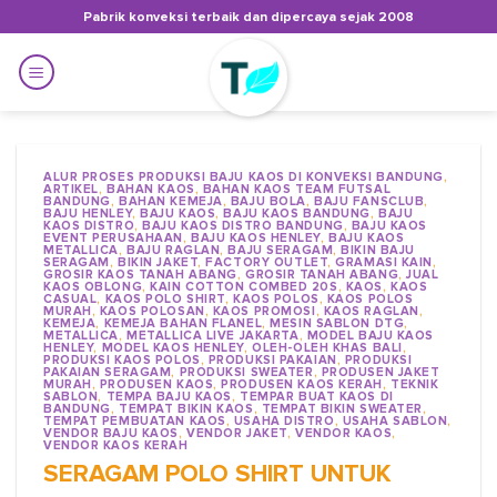
Skip
Pabrik konveksi terbaik dan dipercaya sejak 2008
to
content
ALUR PROSES PRODUKSI BAJU KAOS DI KONVEKSI BANDUNG
,
ARTIKEL
,
BAHAN KAOS
,
BAHAN KAOS TEAM FUTSAL
BANDUNG
,
BAHAN KEMEJA
,
BAJU BOLA
,
BAJU FANSCLUB
,
BAJU HENLEY
,
BAJU KAOS
,
BAJU KAOS BANDUNG
,
BAJU
KAOS DISTRO
,
BAJU KAOS DISTRO BANDUNG
,
BAJU KAOS
EVENT PERUSAHAAN
,
BAJU KAOS HENLEY
,
BAJU KAOS
METALLICA
,
BAJU RAGLAN
,
BAJU SERAGAM
,
BIKIN BAJU
SERAGAM
,
BIKIN JAKET
,
FACTORY OUTLET
,
GRAMASI KAIN
,
GROSIR KAOS TANAH ABANG
,
GROSIR TANAH ABANG
,
JUAL
KAOS OBLONG
,
KAIN COTTON COMBED 20S
,
KAOS
,
KAOS
CASUAL
,
KAOS POLO SHIRT
,
KAOS POLOS
,
KAOS POLOS
MURAH
,
KAOS POLOSAN
,
KAOS PROMOSI
,
KAOS RAGLAN
,
KEMEJA
,
KEMEJA BAHAN FLANEL
,
MESIN SABLON DTG
,
METALLICA
,
METALLICA LIVE JAKARTA
,
MODEL BAJU KAOS
HENLEY
,
MODEL KAOS HENLEY
,
OLEH-OLEH KHAS BALI
,
PRODUKSI KAOS POLOS
,
PRODUKSI PAKAIAN
,
PRODUKSI
PAKAIAN SERAGAM
,
PRODUKSI SWEATER
,
PRODUSEN JAKET
MURAH
,
PRODUSEN KAOS
,
PRODUSEN KAOS KERAH
,
TEKNIK
SABLON
,
TEMPA BAJU KAOS
,
TEMPAR BUAT KAOS DI
BANDUNG
,
TEMPAT BIKIN KAOS
,
TEMPAT BIKIN SWEATER
,
TEMPAT PEMBUATAN KAOS
,
USAHA DISTRO
,
USAHA SABLON
,
VENDOR BAJU KAOS
,
VENDOR JAKET
,
VENDOR KAOS
,
VENDOR KAOS KERAH
SERAGAM POLO SHIRT UNTUK