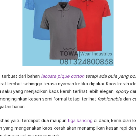
, terbuat dari bahan
lacoste pique cotton
tetapi ada pula yang pol
rat lembut sehingga terasa nyaman ketika dipakai. Kaos kerah i
u saku yang menjadikan kaos kerah terlihat lebih elegan,
sporty
da
enginginkan kesan semi formal tetapi terlihat
fashionable
dan
c
iatan harian.
 khas yaitu terdapat dua maupun
tiga kancing
di dada, kemudian lo
un yang mengenakan kaos kerah akan menampilkan kesan rapi dan b
n dengan celana maupun rok.