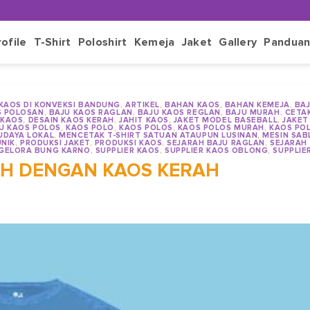
rofile
T-Shirt
Poloshirt
Kemeja
Jaket
Gallery
Pandua
 KAOS DI KONVEKSI BANDUNG
,
ARTIKEL
,
BAHAN KAOS
,
BAHAN KEMEJA
,
BA
S POLOSAN
,
BAJU KAOS RAGLAN
,
BAJU KAOS REGLAN
,
BAJU MURAH
,
CETA
 KAOS
,
DESAIN KAOS KERAH
,
JAHIT KAOS
,
JAKET MODEL BASEBALL
,
JAKET
JU KAOS POLOS
,
KAOS POLO
,
KAOS POLOS
,
KAOS POLOS MURAH
,
KAOS PO
UDAYA LOKAL
,
MENCETAK T-SHIRT SATUAN ATAUPUN LUSINAN
,
MESIN SAB
UNIK
,
PRODUKSI JAKET
,
PRODUKSI KAOS
,
SEJARAH BAJU RAGLAN
,
SEJARAH
 GELORA BUNG KARNO
,
SUPPLIER KAOS
,
SUPPLIER KAOS OBLONG
,
SUPPLIE
ISH DENGAN KAOS KERAH