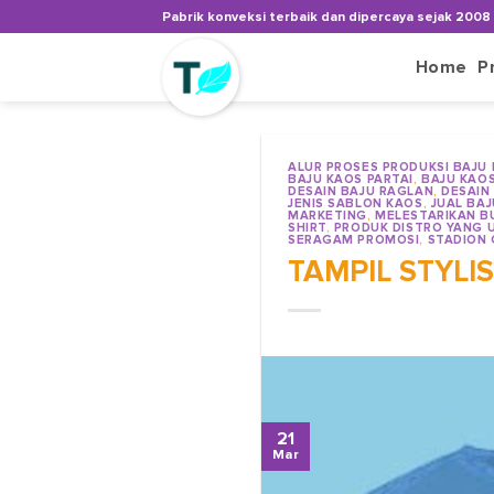
Skip
Pabrik konveksi terbaik dan dipercaya sejak 2008
to
content
Home
P
ALUR PROSES PRODUKSI BAJU
BAJU KAOS PARTAI
,
BAJU KAO
DESAIN BAJU RAGLAN
,
DESAIN
JENIS SABLON KAOS
,
JUAL BA
MARKETING
,
MELESTARIKAN B
SHIRT
,
PRODUK DISTRO YANG 
SERAGAM PROMOSI
,
STADION
TAMPIL STYL
21
Mar