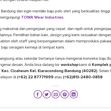
Bandung dan ingin memiliki baju polo shirt yang berkualitas tinggi 
 mengunjungi
TOWA Wear Industries
.
 maksimal dan pengerjaan yang cepat dan rapih untuk pengerjaan
lainnya. Pemilihan bahan kain,
design
yang kami sesuaikan dengan
/sablon oleh staff yang berpengalaman dalam memproduksi pakaia
baju seragam kemeja di tempat kami.
 langsung atau sekedar bertanya-tanya mengenai konveksi baju Ba
ngenai desain, Anda bisa datang ke
workshop
kami di
Komplek p
7 Kec. Cicaheum Kel. Kiaracondong Bandung (40282)
. Selain
telepon di
(+62) 22 87771999
atau
(+62)813-2480-0858