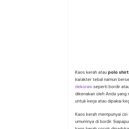
Kaos kerah atau
polo shirt
karakter tebal namun berse
dekorasi
seperti bordir ata
dikenakan oleh Anda yang m
untuk kerja atau dipakai keg
Kaos kerah mempunyai ciri
umumnya di bordir. Siapap
kaos kerah cocok dipaduka