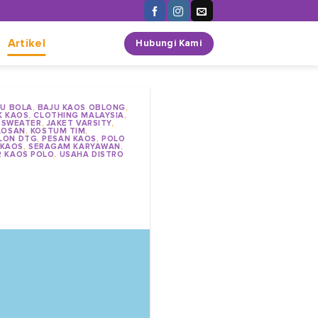
n
Artikel
Hubungi Kami
JU BOLA
,
BAJU KAOS OBLONG
,
K KAOS
,
CLOTHING MALAYSIA
,
 SWEATER
,
JAKET VARSITY
,
LOSAN
,
KOSTUM TIM
,
LON DTG
,
PESAN KAOS
,
POLO
 KAOS
,
SERAGAM KARYAWAN
,
R KAOS POLO
,
USAHA DISTRO