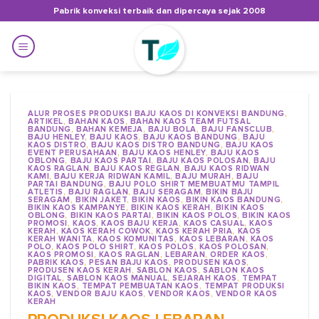
Skip
Pabrik konveksi terbaik dan dipercaya sejak 2008
to
content
ALUR PROSES PRODUKSI BAJU KAOS DI KONVEKSI BANDUNG
,
ARTIKEL
,
BAHAN KAOS
,
BAHAN KAOS TEAM FUTSAL
BANDUNG
,
BAHAN KEMEJA
,
BAJU BOLA
,
BAJU FANSCLUB
,
BAJU HENLEY
,
BAJU KAOS
,
BAJU KAOS BANDUNG
,
BAJU
KAOS DISTRO
,
BAJU KAOS DISTRO BANDUNG
,
BAJU KAOS
EVENT PERUSAHAAN
,
BAJU KAOS HENLEY
,
BAJU KAOS
OBLONG
,
BAJU KAOS PARTAI
,
BAJU KAOS POLOSAN
,
BAJU
KAOS RAGLAN
,
BAJU KAOS REGLAN
,
BAJU KAOS RIDWAN
KAMI
,
BAJU KERJA RIDWAN KAMIL
,
BAJU MURAH
,
BAJU
PARTAI BANDUNG
,
BAJU POLO SHIRT MEMBUATMU TAMPIL
ATLETIS
,
BAJU RAGLAN
,
BAJU SERAGAM
,
BIKIN BAJU
SERAGAM
,
BIKIN JAKET
,
BIKIN KAOS
,
BIKIN KAOS BANDUNG
,
BIKIN KAOS KAMPANYE
,
BIKIN KAOS KERAH
,
BIKIN KAOS
OBLONG
,
BIKIN KAOS PARTAI
,
BIKIN KAOS POLOS
,
BIKIN KAOS
PROMOSI
,
KAOS
,
KAOS BAJU KERJA
,
KAOS CASUAL
,
KAOS
KERAH
,
KAOS KERAH COWOK
,
KAOS KERAH PRIA
,
KAOS
KERAH WANITA
,
KAOS KOMUNITAS
,
KAOS LEBARAN
,
KAOS
POLO
,
KAOS POLO SHIRT
,
KAOS POLOS
,
KAOS POLOSAN
,
KAOS PROMOSI
,
KAOS RAGLAN
,
LEBARAN
,
ORDER KAOS
,
PABRIK KAOS
,
PESAN BAJU KAOS
,
PRODUSEN KAOS
,
PRODUSEN KAOS KERAH
,
SABLON KAOS
,
SABLON KAOS
DIGITAL
,
SABLON KAOS MANUAL
,
SEJARAH KAOS
,
TEMPAT
BIKIN KAOS
,
TEMPAT PEMBUATAN KAOS
,
TEMPAT PRODUKSI
KAOS
,
VENDOR BAJU KAOS
,
VENDOR KAOS
,
VENDOR KAOS
KERAH