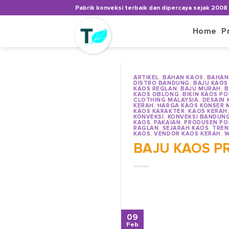
Skip
Pabrik konveksi terbaik dan dipercaya sejak 2008
to
content
Home
P
ARTIKEL
,
BAHAN KAOS
,
BAHAN
DISTRO BANDUNG
,
BAJU KAOS
KAOS REGLAN
,
BAJU MURAH
,
B
KAOS OBLONG
,
BIKIN KAOS P
CLOTHING MALAYSIA
,
DESAIN 
KERAH
,
HARGA KAOS KONSER 
KAOS KARAKTER
,
KAOS KERAH
KONVEKSI
,
KONVEKSI BANDUN
KAOS
,
PAKAIAN
,
PRODUSEN PO
RAGLAN
,
SEJARAH KAOS
,
TREN
KAOS
,
VENDOR KAOS KERAH
,
W
BAJU KAOS PR
09
Feb