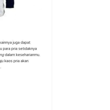
kainnya juga dapat
 para pria setidaknya
ing
dalam keseharianmu.
aju kaos pria akan
.