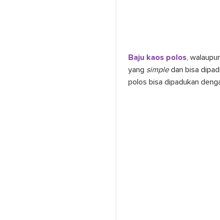
Baju k
aos polos
, walaupu
yang
simple
dan bisa dipad
polos bisa dipadukan dengan