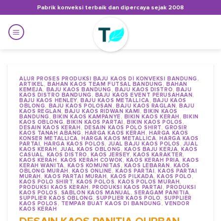
Skip
Pabrik konveksi terbaik dan dipercaya sejak 2008
to
content
ALUR PROSES PRODUKSI BAJU KAOS DI KONVEKSI BANDUNG
,
ARTIKEL
,
BAHAN KAOS TEAM FUTSAL BANDUNG
,
BAHAN
KEMEJA
,
BAJU KAOS BANDUNG
,
BAJU KAOS DISTRO
,
BAJU
KAOS DISTRO BANDUNG
,
BAJU KAOS EVENT PERUSAHAAN
,
BAJU KAOS HENLEY
,
BAJU KAOS METALLICA
,
BAJU KAOS
OBLONG
,
BAJU KAOS POLOSAN
,
BAJU KAOS RAGLAN
,
BAJU
KAOS REGLAN
,
BAJU KAOS RIDWAN KAMI
,
BIKIN KAOS
BANDUNG
,
BIKIN KAOS KAMPANYE
,
BIKIN KAOS KERAH
,
BIKIN
KAOS OBLONG
,
BIKIN KAOS PARTAI
,
BIKIN KAOS POLOS
,
DESAIN KAOS KERAH
,
DESAIN KAOS POLO SHIRT
,
GROSIR
KAOS TANAH ABANG
,
HARGA KAOS KERAH
,
HARGA KAOS
KONSER METALLICA
,
HARGA KAOS METALLICA
,
HARGA KAOS
PARTAI
,
HARGA KAOS POLOS
,
JUAL BAJU KAOS POLOS
,
JUAL
KAOS KERAH
,
JUAL KAOS OBLONG
,
KAOS BAJU KERJA
,
KAOS
CASUAL
,
KAOS DISTRO
,
KAOS JERSEY
,
KAOS KARAKTER
,
KAOS KERAH
,
KAOS KERAH COWOK
,
KAOS KERAH PRIA
,
KAOS
KERAH WANITA
,
KAOS KOMUNITAS
,
KAOS LEBARAN
,
KAOS
OBLONG MURAH
,
KAOS ONLINE
,
KAOS PARTAI
,
KAOS PARTAI
MURAH
,
KAOS PARTAI MURAH
,
KAOS PILKADA
,
KAOS POLO
,
KAOS POLO SHIRT
,
KAOS POLOS
,
KAOS POLOS MURAH
,
PRODUKSI KAOS KERAH
,
PRODUKSI KAOS PARTAI
,
PRODUKSI
KAOS POLOS
,
SABLON KAOS MANUAL
,
SERAGAM PANITIA
,
SUPPLIER KAOS OBLONG
,
SUPPLIER KAOS POLO
,
SUPPLIER
KAOS POLOS
,
TEMPAR BUAT KAOS DI BANDUNG
,
VENDOR
KAOS KERAH