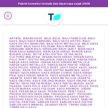
Skip
Pabrik konveksi terbaik dan dipercaya sejak 2008
to
content
ARTIKEL
,
BAHAN KAOS
,
BAJU BOLA
,
BAJU FANSCLUB
,
BAJU
KAOS
,
BAJU KAOS BANDUNG
,
BAJU KAOS DISTRO
,
BAJU
KAOS DISTRO BANDUNG
,
BAJU KAOS METALLICA
,
BAJU KAOS
OBLONG
,
BAJU KAOS POLOSAN
,
BAJU MURAH
,
BAJU
SERAGAM
,
BIKIN BAJU SERAGAM
,
BIKIN JAKET
,
BIKIN KAOS
,
BIKIN KAOS BANDUNG
,
BIKIN KAOS KERAH
,
BORDIR KAOS
,
BUDAYA LOKAL
,
BUTIK ATAU DISTRO
,
CETAK KAOS
,
CLOTHING MALAYSIA
,
DESAIN KAOS KERAH
,
DESAIN KAOS
POLO SHIRT
,
DISTRO MALAYSIA
,
HARGA KAOS
,
HARGA KAOS
,
HARGA KAOS KERAH
,
HARGA KAOS KONSER METALLICA
,
HARGA KAOS METALLICA
,
HARGA KAOS PARTAI
,
HARGA
KAOS POLOS
,
HARGA POLO SHIRT
,
JAHIT KAOS
,
KAOS
,
KAOS
CASUAL
,
KAOS DISTRO
,
KAOS DISTRO BANDUNG
,
KAOS
JERSEY
,
KAOS KERAH
,
KAOS KERAH COWOK
,
KAOS KERAH
PRIA
,
KAOS KERAH WANITA
,
KAOS KONSER METALLICA DI
JAKARTA
,
KAOS METALLICA
,
KAOS METALLICA JAKARTA
,
KAOS OBLONG
,
KAOS OBLONG MURAH
,
KAOS ONLINE
,
KAOS
PARTAI
,
KAOS PARTAI MURAH
,
KAOS PARTAI MURAH
,
KAOS
PILKADA
,
KAOS POLO
,
KAOS POLO SHIRT
,
KAOS POLOS
,
KAOS
POLOS MURAH
,
KAOS POLOSAN
,
KAOS PROMOSI
,
ORDER
KAOS
,
PESAN BAJU KAOS
,
PESAN KAOS
,
PRINT KAOS
,
PRODUK DISTRO YANG UNIK
,
PRODUKSI JAKET
,
PRODUKSI
KAOS
,
PRODUKSI KAOS KERAH
,
PRODUKSI KAOS PARTAI
,
PRODUKSI KAOS POLOS
,
PRODUSEN POLO SHIRT
,
SABLON
DIGITAL PRINTING
,
SABLON KAOS
,
SABLON KAOS DIGITAL
,
SABLON KAOS MANUAL
,
SEJARAH KAOS
,
TEKNIK SABLON
,
TEMPA BAJU KAOS