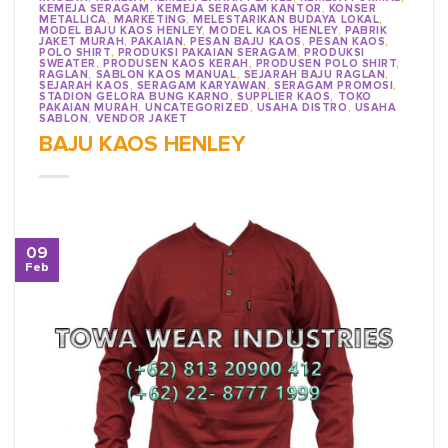
KEMEJA SERAGAM
,
KEMEJA SERAGAM KANTOR
,
KONSER
METALLICA
,
MARKETING
,
MELESTARIKAN BUDAYA LOKAL
,
MODEL BAJU KAOS HENLEY
,
MODEL KAOS HENLEY
,
PABRIK
JAKET MURAH
,
PAKAIAN
,
PESAN BAJU KAOS
,
PESAN KAOS
,
POLO SHIRT
,
PRODUKSI PAKAIAN SERAGAM
,
PRODUKSI
SWEATER
,
PRODUSEN KAOS KERAH
,
PRODUSEN POLO SHIRT
,
RAGLAN
,
SABLON KAOS MANUAL
,
SEJARAH BAJU RAGLAN
,
SEJARAH KAOS
,
SERAGAM KARYAWAN
,
SERAGAM PROMOSI
,
STADION GELORA BUNG KARNO
,
SUPPLIER KAOS
,
TOKO
PAKAIAN MURAH
,
UNCATEGORIZED
,
USAHA DISTRO
,
USAHA
SABLON
,
VENDOR JAKET
BAJU KAOS HENLEY
09
Feb