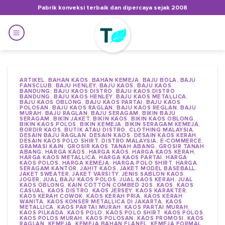
Skip
Pabrik konveksi terbaik dan dipercaya sejak 2008
to
content
ARTIKEL
,
BAHAN KAOS
,
BAHAN KEMEJA
,
BAJU BOLA
,
BAJU
FANSCLUB
,
BAJU HENLEY
,
BAJU KAOS
,
BAJU KAOS
BANDUNG
,
BAJU KAOS DISTRO
,
BAJU KAOS DISTRO
BANDUNG
,
BAJU KAOS HENLEY
,
BAJU KAOS METALLICA
,
BAJU KAOS OBLONG
,
BAJU KAOS PARTAI
,
BAJU KAOS
POLOSAN
,
BAJU KAOS RAGLAN
,
BAJU KAOS REGLAN
,
BAJU
MURAH
,
BAJU RAGLAN
,
BAJU SERAGAM
,
BIKIN BAJU
SERAGAM
,
BIKIN JAKET
,
BIKIN KAOS
,
BIKIN KAOS OBLONG
,
BIKIN KAOS POLOS
,
BIKIN KEMEJA
,
BIKIN SERAGAM KEMEJA
,
BORDIR KAOS
,
BUTIK ATAU DISTRO
,
CLOTHING MALAYSIA
,
DESAIN BAJU RAGLAN
,
DESAIN KAOS
,
DESAIN KAOS KERAH
,
DESAIN KAOS POLO SHIRT
,
DISTRO MALAYSIA
,
E-COMMERCE
,
GRAMASI KAIN
,
GROSIR KAOS TANAH ABANG
,
GROSIR TANAH
ABANG
,
HARGA KAOS
,
HARGA KAOS
,
HARGA KAOS KERAH
,
HARGA KAOS METALLICA
,
HARGA KAOS PARTAI
,
HARGA
KAOS POLOS
,
HARGA KEMEJA
,
HARGA POLO SHIRT
,
HARGA
SERAGAM KANTOR
,
JAHIT KAOS
,
JAKET MODEL BASEBALL
,
JAKET SWEATER
,
JAKET VARSITY
,
JENIS SABLON KAOS
,
JOGER
,
JUAL BAJU KAOS POLOS
,
JUAL KAOS KERAH
,
JUAL
KAOS OBLONG
,
KAIN COTTON COMBED 20S
,
KAOS
,
KAOS
CASUAL
,
KAOS DISTRO
,
KAOS JERSEY
,
KAOS KARAKTER
,
KAOS KERAH COWOK
,
KAOS KERAH PRIA
,
KAOS KERAH
WANITA
,
KAOS KONSER METALLICA DI JAKARTA
,
KAOS
METALLICA
,
KAOS PARTAI MURAH
,
KAOS PARTAI MURAH
,
KAOS PILKADA
,
KAOS POLO
,
KAOS POLO SHIRT
,
KAOS POLOS
,
KAOS POLOS MURAH
,
KAOS POLOSAN
,
KAOS PROMOSI
,
KAOS
RAGLAN
,
KEMEJA
,
KEMEJA BAHAN FLANEL
,
KEMEJA FORMAL
,