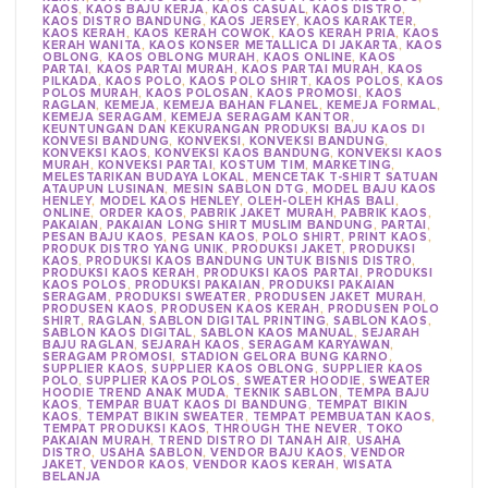
KAOS
,
KAOS BAJU KERJA
,
KAOS CASUAL
,
KAOS DISTRO
,
KAOS DISTRO BANDUNG
,
KAOS JERSEY
,
KAOS KARAKTER
,
KAOS KERAH
,
KAOS KERAH COWOK
,
KAOS KERAH PRIA
,
KAOS
KERAH WANITA
,
KAOS KONSER METALLICA DI JAKARTA
,
KAOS
OBLONG
,
KAOS OBLONG MURAH
,
KAOS ONLINE
,
KAOS
PARTAI
,
KAOS PARTAI MURAH
,
KAOS PARTAI MURAH
,
KAOS
PILKADA
,
KAOS POLO
,
KAOS POLO SHIRT
,
KAOS POLOS
,
KAOS
POLOS MURAH
,
KAOS POLOSAN
,
KAOS PROMOSI
,
KAOS
RAGLAN
,
KEMEJA
,
KEMEJA BAHAN FLANEL
,
KEMEJA FORMAL
,
KEMEJA SERAGAM
,
KEMEJA SERAGAM KANTOR
,
KEUNTUNGAN DAN KEKURANGAN PRODUKSI BAJU KAOS DI
KONVESI BANDUNG
,
KONVEKSI
,
KONVEKSI BANDUNG
,
KONVEKSI KAOS
,
KONVEKSI KAOS BANDUNG
,
KONVEKSI KAOS
MURAH
,
KONVEKSI PARTAI
,
KOSTUM TIM
,
MARKETING
,
MELESTARIKAN BUDAYA LOKAL
,
MENCETAK T-SHIRT SATUAN
ATAUPUN LUSINAN
,
MESIN SABLON DTG
,
MODEL BAJU KAOS
HENLEY
,
MODEL KAOS HENLEY
,
OLEH-OLEH KHAS BALI
,
ONLINE
,
ORDER KAOS
,
PABRIK JAKET MURAH
,
PABRIK KAOS
,
PAKAIAN
,
PAKAIAN LONG SHIRT MUSLIM BANDUNG
,
PARTAI
,
PESAN BAJU KAOS
,
PESAN KAOS
,
POLO SHIRT
,
PRINT KAOS
,
PRODUK DISTRO YANG UNIK
,
PRODUKSI JAKET
,
PRODUKSI
KAOS
,
PRODUKSI KAOS BANDUNG UNTUK BISNIS DISTRO
,
PRODUKSI KAOS KERAH
,
PRODUKSI KAOS PARTAI
,
PRODUKSI
KAOS POLOS
,
PRODUKSI PAKAIAN
,
PRODUKSI PAKAIAN
SERAGAM
,
PRODUKSI SWEATER
,
PRODUSEN JAKET MURAH
,
PRODUSEN KAOS
,
PRODUSEN KAOS KERAH
,
PRODUSEN POLO
SHIRT
,
RAGLAN
,
SABLON DIGITAL PRINTING
,
SABLON KAOS
,
SABLON KAOS DIGITAL
,
SABLON KAOS MANUAL
,
SEJARAH
BAJU RAGLAN
,
SEJARAH KAOS
,
SERAGAM KARYAWAN
,
SERAGAM PROMOSI
,
STADION GELORA BUNG KARNO
,
SUPPLIER KAOS
,
SUPPLIER KAOS OBLONG
,
SUPPLIER KAOS
POLO
,
SUPPLIER KAOS POLOS
,
SWEATER HOODIE
,
SWEATER
HOODIE TREND ANAK MUDA
,
TEKNIK SABLON
,
TEMPA BAJU
KAOS
,
TEMPAR BUAT KAOS DI BANDUNG
,
TEMPAT BIKIN
KAOS
,
TEMPAT BIKIN SWEATER
,
TEMPAT PEMBUATAN KAOS
,
TEMPAT PRODUKSI KAOS
,
THROUGH THE NEVER
,
TOKO
PAKAIAN MURAH
,
TREND DISTRO DI TANAH AIR
,
USAHA
DISTRO
,
USAHA SABLON
,
VENDOR BAJU KAOS
,
VENDOR
JAKET
,
VENDOR KAOS
,
VENDOR KAOS KERAH
,
WISATA
BELANJA