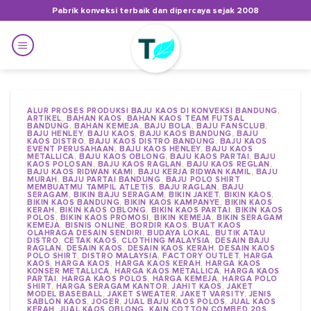
Skip
Pabrik konveksi terbaik dan dipercaya sejak 2008
to
content
ALUR PROSES PRODUKSI BAJU KAOS DI KONVEKSI BANDUNG
,
ARTIKEL
,
BAHAN KAOS
,
BAHAN KAOS TEAM FUTSAL
BANDUNG
,
BAHAN KEMEJA
,
BAJU BOLA
,
BAJU FANSCLUB
,
BAJU HENLEY
,
BAJU KAOS
,
BAJU KAOS BANDUNG
,
BAJU
KAOS DISTRO
,
BAJU KAOS DISTRO BANDUNG
,
BAJU KAOS
EVENT PERUSAHAAN
,
BAJU KAOS HENLEY
,
BAJU KAOS
METALLICA
,
BAJU KAOS OBLONG
,
BAJU KAOS PARTAI
,
BAJU
KAOS POLOSAN
,
BAJU KAOS RAGLAN
,
BAJU KAOS REGLAN
,
BAJU KAOS RIDWAN KAMI
,
BAJU KERJA RIDWAN KAMIL
,
BAJU
MURAH
,
BAJU PARTAI BANDUNG
,
BAJU POLO SHIRT
MEMBUATMU TAMPIL ATLETIS
,
BAJU RAGLAN
,
BAJU
SERAGAM
,
BIKIN BAJU SERAGAM
,
BIKIN JAKET
,
BIKIN KAOS
,
BIKIN KAOS BANDUNG
,
BIKIN KAOS KAMPANYE
,
BIKIN KAOS
KERAH
,
BIKIN KAOS OBLONG
,
BIKIN KAOS PARTAI
,
BIKIN KAOS
POLOS
,
BIKIN KAOS PROMOSI
,
BIKIN KEMEJA
,
BIKIN SERAGAM
KEMEJA
,
BISNIS ONLINE
,
BORDIR KAOS
,
BUAT KAOS
OLAHRAGA DESAIN SENDIRI
,
BUDAYA LOKAL
,
BUTIK ATAU
DISTRO
,
CETAK KAOS
,
CLOTHING MALAYSIA
,
DESAIN BAJU
RAGLAN
,
DESAIN KAOS
,
DESAIN KAOS KERAH
,
DESAIN KAOS
POLO SHIRT
,
DISTRO MALAYSIA
,
FACTORY OUTLET
,
HARGA
KAOS
,
HARGA KAOS
,
HARGA KAOS KERAH
,
HARGA KAOS
KONSER METALLICA
,
HARGA KAOS METALLICA
,
HARGA KAOS
PARTAI
,
HARGA KAOS POLOS
,
HARGA KEMEJA
,
HARGA POLO
SHIRT
,
HARGA SERAGAM KANTOR
,
JAHIT KAOS
,
JAKET
MODEL BASEBALL
,
JAKET SWEATER
,
JAKET VARSITY
,
JENIS
SABLON KAOS
,
JOGER
,
JUAL BAJU KAOS POLOS
,
JUAL KAOS
KERAH
,
JUAL KAOS OBLONG
,
KAIN COTTON COMBED 20S
,