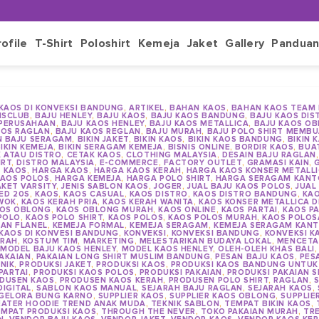
rofile
T-Shirt
Poloshirt
Kemeja
Jaket
Gallery
Pandua
 KAOS DI KONVEKSI BANDUNG
,
ARTIKEL
,
BAHAN KAOS
,
BAHAN KAOS TEAM
NSCLUB
,
BAJU HENLEY
,
BAJU KAOS
,
BAJU KAOS BANDUNG
,
BAJU KAOS DIS
 PERUSAHAAN
,
BAJU KAOS HENLEY
,
BAJU KAOS METALLICA
,
BAJU KAOS O
AOS RAGLAN
,
BAJU KAOS REGLAN
,
BAJU MURAH
,
BAJU POLO SHIRT MEMBU
IN BAJU SERAGAM
,
BIKIN JAKET
,
BIKIN KAOS
,
BIKIN KAOS BANDUNG
,
BIKIN 
IKIN KEMEJA
,
BIKIN SERAGAM KEMEJA
,
BISNIS ONLINE
,
BORDIR KAOS
,
BUA
K ATAU DISTRO
,
CETAK KAOS
,
CLOTHING MALAYSIA
,
DESAIN BAJU RAGLAN
IRT
,
DISTRO MALAYSIA
,
E-COMMERCE
,
FACTORY OUTLET
,
GRAMASI KAIN
,
 KAOS
,
HARGA KAOS
,
HARGA KAOS KERAH
,
HARGA KAOS KONSER METALL
AOS POLOS
,
HARGA KEMEJA
,
HARGA POLO SHIRT
,
HARGA SERAGAM KANT
AKET VARSITY
,
JENIS SABLON KAOS
,
JOGER
,
JUAL BAJU KAOS POLOS
,
JUAL
ED 20S
,
KAOS
,
KAOS CASUAL
,
KAOS DISTRO
,
KAOS DISTRO BANDUNG
,
KAO
WOK
,
KAOS KERAH PRIA
,
KAOS KERAH WANITA
,
KAOS KONSER METALLICA D
OS OBLONG
,
KAOS OBLONG MURAH
,
KAOS ONLINE
,
KAOS PARTAI
,
KAOS P
POLO
,
KAOS POLO SHIRT
,
KAOS POLOS
,
KAOS POLOS MURAH
,
KAOS POLOS
AN FLANEL
,
KEMEJA FORMAL
,
KEMEJA SERAGAM
,
KEMEJA SERAGAM KAN
KAOS DI KONVESI BANDUNG
,
KONVEKSI
,
KONVEKSI BANDUNG
,
KONVEKSI K
URAH
,
KOSTUM TIM
,
MARKETING
,
MELESTARIKAN BUDAYA LOKAL
,
MENCETA
,
MODEL BAJU KAOS HENLEY
,
MODEL KAOS HENLEY
,
OLEH-OLEH KHAS BALI
AKAIAN
,
PAKAIAN LONG SHIRT MUSLIM BANDUNG
,
PESAN BAJU KAOS
,
PES
NIK
,
PRODUKSI JAKET
,
PRODUKSI KAOS
,
PRODUKSI KAOS BANDUNG UNTUK 
PARTAI
,
PRODUKSI KAOS POLOS
,
PRODUKSI PAKAIAN
,
PRODUKSI PAKAIAN 
DUSEN KAOS
,
PRODUSEN KAOS KERAH
,
PRODUSEN POLO SHIRT
,
RAGLAN
,
S
DIGITAL
,
SABLON KAOS MANUAL
,
SEJARAH BAJU RAGLAN
,
SEJARAH KAOS
,
 GELORA BUNG KARNO
,
SUPPLIER KAOS
,
SUPPLIER KAOS OBLONG
,
SUPPLIE
ATER HOODIE TREND ANAK MUDA
,
TEKNIK SABLON
,
TEMPAT BIKIN KAOS
,
MPAT PRODUKSI KAOS
,
THROUGH THE NEVER
,
TOKO PAKAIAN MURAH
,
TRE