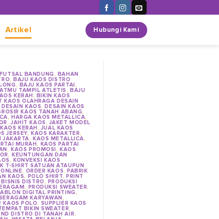
n
Artikel
Hubungi Kami
 FUTSAL BANDUNG
,
BAHAN
TRO
,
BAJU KAOS DISTRO
BLONG
,
BAJU KAOS PARTAI
,
ATMU TAMPIL ATLETIS
,
BAJU
KAOS KERAH
,
BIKIN KAOS
T KAOS OLAHRAGA DESAIN
,
DESAIN KAOS
,
DESAIN KAOS
GROSIR KAOS TANAH ABANG
,
ICA
,
HARGA KAOS METALLICA
,
OR
,
JAHIT KAOS
,
JAKET MODEL
 KAOS KERAH
,
JUAL KAOS
S JERSEY
,
KAOS KARAKTER
,
I JAKARTA
,
KAOS METALLICA
,
ARTAI MURAH
,
KAOS PARTAI
AN
,
KAOS PROMOSI
,
KAOS
TOR
,
KEUNTUNGAN DAN
AOS
,
KONVEKSI KAOS
K T-SHIRT SATUAN ATAUPUN
,
ONLINE
,
ORDER KAOS
,
PABRIK
AN KAOS
,
POLO SHIRT
,
PRINT
BISNIS DISTRO
,
PRODUKSI
SERAGAM
,
PRODUKSI SWEATER
,
ABLON DIGITAL PRINTING
,
SERAGAM KARYAWAN
,
R KAOS POLO
,
SUPPLIER KAOS
TEMPAT BIKIN SWEATER
,
ND DISTRO DI TANAH AIR
,