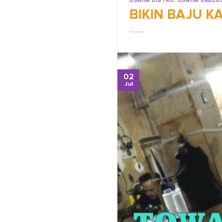
USAHA DISTRO
,
USAHA SABLO
BIKIN BAJU K
02
Jul