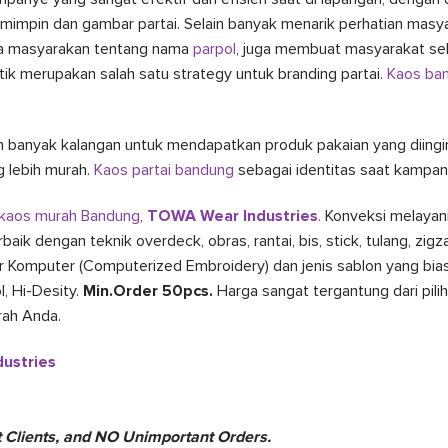
pemimpin dan gambar partai. Selain banyak menarik perhatian masy
a masyarakan tentang nama
parpol
, juga membuat masyarakat sel
tik merupakan salah satu strategy untuk branding partai.
Kaos ba
h banyak kalangan untuk mendapatkan produk pakaian yang diing
 lebih murah.
Kaos partai bandung
sebagai identitas saat kampan
kaos murah Bandung
,
TOWA Wear Industries
.
Konveksi melaya
erbaik dengan teknik overdeck, obras, rantai, bis, stick, tulang, zigza
 Komputer (Computerized Embroidery) dan jenis sablon yang bias
l, Hi-Desity.
Min.Order 50pcs.
Harga sangat tergantung dari pilih
rah Anda.
ustries
Clients, and NO Unimportant Orders.