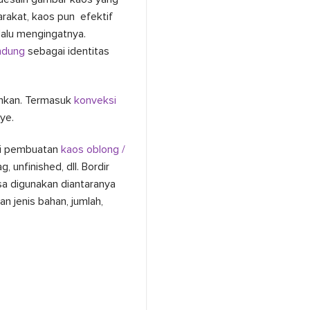
arakat, kaos pun efektif
alu mengingatnya.
ndung
sebagai identitas
inkan. Termasuk
konveksi
ye.
ni pembuatan
kaos oblong /
g, unfinished, dll. Bordir
a digunakan diantaranya
an jenis bahan, jumlah,