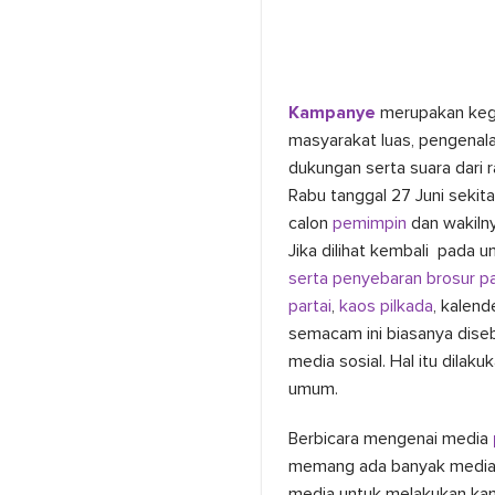
Kampanye
merupakan kegia
masyarakat luas, pengenala
dukungan serta suara dari 
Rabu tanggal 27 Juni sekit
calon
pemimpin
dan wakilny
Jika dilihat kembali pada
serta penyebaran brosur pa
partai
,
kaos pilkada
, kalen
semacam ini biasanya dise
media sosial. Hal itu dilaku
umum.
Berbicara mengenai media
memang ada banyak media u
media untuk melakukan kam