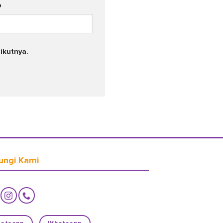
b
ikutnya.
ungi Kami