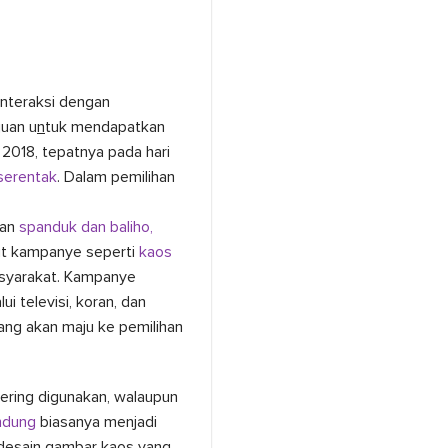
interaksi dengan
juan u
n
tuk mendapatkan
2018, tepatnya pada hari
serentak
. Dalam pemilihan
gan
spanduk dan baliho,
but kampanye seperti
kaos
syarakat. Kampanye
i televisi, koran, dan
yang akan maju ke pemilihan
ering digunakan, walaupun
ndung
biasanya menjadi
 desain gambar kaos yang