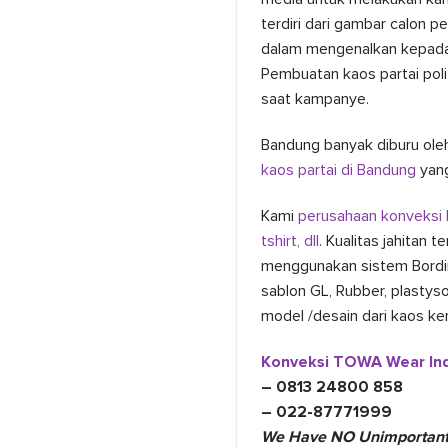
terdiri dari gambar calon 
dalam mengenalkan kepad
Pembuatan kaos partai poli
saat kampanye.
Bandung banyak diburu ole
kaos partai di Bandung
yang
Kami
perusahaan konveksi
tshirt, dll
. Kualitas jahitan t
menggunakan sistem Bordir
sablon GL, Rubber, plastyso
model /desain dari kaos ke
Konveksi TOWA Wear Ind
– 0813 24800 858
– 022-87771999
We Have NO Unimportant 