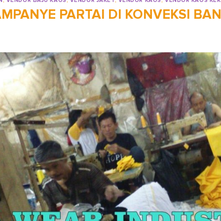
N
,
VENDOR BAJU KAOS
,
VENDOR JAKET
,
VENDOR KAOS
,
VENDOR KAOS KE
AMPANYE PARTAI DI KONVEKSI B