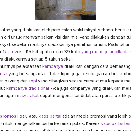
tan yang dilakukan oleh para calon wakil rakyat sebagai bentuk 
n diri untuk menyampaikan visi dan misi yang dilakukan dengan tu
rakyat sebelum nantinya diadakannya pemilihan umum. Pada tahun 
ar
17 provinsi,
115 kabupaten, dan 39 kota
yang menggelar pilkada 
a dilakukannya setiap 5 tahun sekali.
 umumnya pelaksanaan
kampanye
dilakukan dengan cara pemasan
rtai
yang bersangkutan. Tidak luput juga pembagian atribut-atri
der, payung dan
topi
yang dibagikan secara cuma-cuma kepada ma
but
kampanye tradisional
. Ada juga kampanye yang dilakukan melalu
kan agar
masyarakat
dapat mengenal kandidat atau partai politik 
promosi
, baju atau
kaos partai
adalah media promosi yang lebih s
ntuk mengenalkan partai ke ranah publik. Karena
kaos partai ba
panye yang sangat efektif dan efisien saat di lapangan, dengan