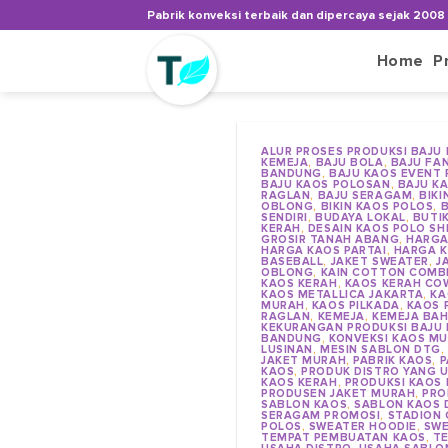
Skip
Pabrik konveksi terbaik dan dipercaya sejak 2008
to
content
Home
P
ALUR PROSES PRODUKSI BAJU
KEMEJA
,
BAJU BOLA
,
BAJU FA
BANDUNG
,
BAJU KAOS EVENT
BAJU KAOS POLOSAN
,
BAJU K
RAGLAN
,
BAJU SERAGAM
,
BIK
OBLONG
,
BIKIN KAOS POLOS
,
B
SENDIRI
,
BUDAYA LOKAL
,
BUTI
KERAH
,
DESAIN KAOS POLO SH
GROSIR TANAH ABANG
,
HARGA
HARGA KAOS PARTAI
,
HARGA K
BASEBALL
,
JAKET SWEATER
,
J
OBLONG
,
KAIN COTTON COMB
KAOS KERAH
,
KAOS KERAH CO
KAOS METALLICA JAKARTA
,
KA
MURAH
,
KAOS PILKADA
,
KAOS 
RAGLAN
,
KEMEJA
,
KEMEJA BAH
KEKURANGAN PRODUKSI BAJU 
BANDUNG
,
KONVEKSI KAOS M
LUSINAN
,
MESIN SABLON DTG
JAKET MURAH
,
PABRIK KAOS
,
P
KAOS
,
PRODUK DISTRO YANG U
KAOS KERAH
,
PRODUKSI KAOS 
PRODUSEN JAKET MURAH
,
PRO
SABLON KAOS
,
SABLON KAOS 
SERAGAM PROMOSI
,
STADION
POLOS
,
SWEATER HOODIE
,
SWE
TEMPAT PEMBUATAN KAOS
,
TE